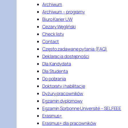
Archiwum
Archiwum – programy
Biuro Karier UW
Cezary Węgliński
Check listy
Contact
Często zadawane pytania (FAQ)
Deklaracja dostępności
Dla Kandydata
Dla Studenta
Do pobrania
Doktoraty i habilitacje
Dyżury pracowników
Egzamin dyplomowy
Egzamin Sorbonne Université – SELFEEE
Erasmus+
Erasmus+ dla pracowników