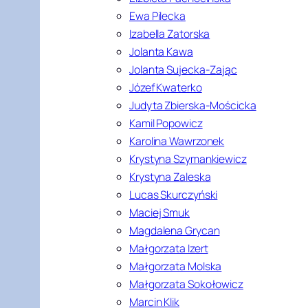
Ewa Pilecka
Izabella Zatorska
Jolanta Kawa
Jolanta Sujecka-Zając
Józef Kwaterko
Judyta Zbierska-Mościcka
Kamil Popowicz
Karolina Wawrzonek
Krystyna Szymankiewicz
Krystyna Zaleska
Lucas Skurczyński
Maciej Smuk
Magdalena Grycan
Małgorzata Izert
Małgorzata Molska
Małgorzata Sokołowicz
Marcin Klik