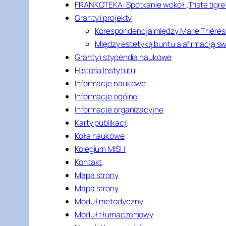
FRANKOTEKA: Spotkanie wokół „Triste tigre
Granty i projekty
Korespondencja między Marie Thérès
Między estetyką buntu a afirmacją s
Granty i stypendia naukowe
Historia Instytutu
Informacje naukowe
Informacje ogólne
Informacje organizacyjne
Karty publikacji
Koła naukowe
Kolegium MISH
Kontakt
Mapa strony
Mapa strony
Moduł metodyczny
Moduł tłumaczeniowy