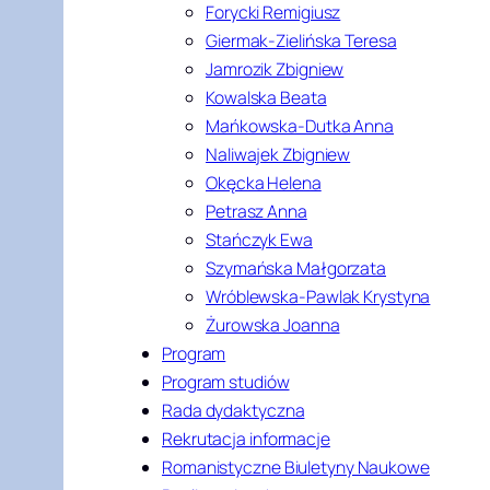
Forycki Remigiusz
Giermak-Zielińska Teresa
Jamrozik Zbigniew
Kowalska Beata
Mańkowska-Dutka Anna
Naliwajek Zbigniew
Okęcka Helena
Petrasz Anna
Stańczyk Ewa
Szymańska Małgorzata
Wróblewska-Pawlak Krystyna
Żurowska Joanna
Program
Program studiów
Rada dydaktyczna
Rekrutacja informacje
Romanistyczne Biuletyny Naukowe