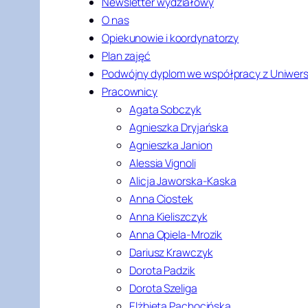
Newsletter wydziałowy
O nas
Opiekunowie i koordynatorzy
Plan zajęć
Podwójny dyplom we współpracy z Uniwers
Pracownicy
Agata Sobczyk
Agnieszka Dryjańska
Agnieszka Janion
Alessia Vignoli
Alicja Jaworska-Kaska
Anna Ciostek
Anna Kieliszczyk
Anna Opiela-Mrozik
Dariusz Krawczyk
Dorota Padzik
Dorota Szeliga
Elżbieta Pachocińska