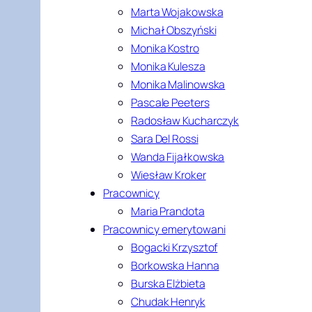
Marta Wojakowska
Michał Obszyński
Monika Kostro
Monika Kulesza
Monika Malinowska
Pascale Peeters
Radosław Kucharczyk
Sara Del Rossi
Wanda Fijałkowska
Wiesław Kroker
Pracownicy
Maria Prandota
Pracownicy emerytowani
Bogacki Krzysztof
Borkowska Hanna
Burska Elżbieta
Chudak Henryk