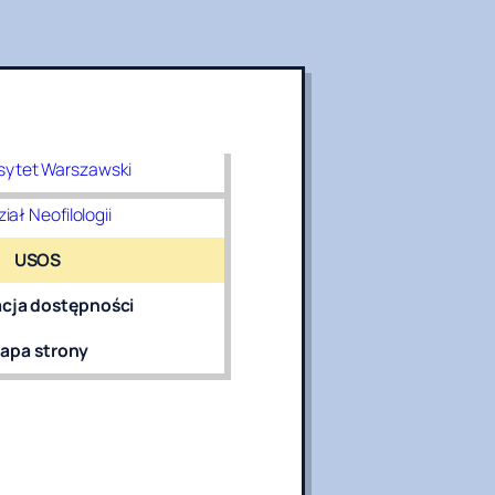
sytet Warszawski
iał Neofilologii
USOS
acja dostępności
apa strony