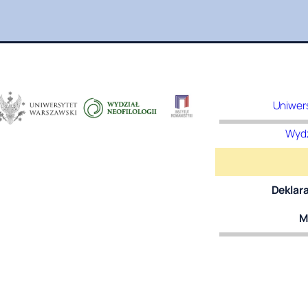
Uniwer
Wydz
Deklar
M