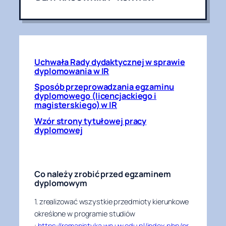
Uchwała Rady dydaktycznej w sprawie
dyplomowania w IR
Sposób przeprowadzania egzaminu
dyplomowego (licencjackiego i
magisterskiego) w IR
Wzór strony tytułowej pracy
dyplomowej
Co należy zrobić przed egzaminem
dyplomowym
1. zrealizować wszystkie przedmioty kierunkowe
określone w programie studiów
:
https://romanistyka.wn.uw.edu.pl/index.php/pr