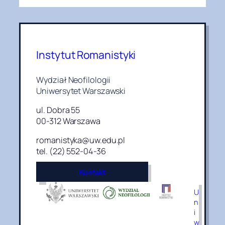
Instytut Romanistyki
Wydział Neofilologii
Uniwersytet Warszawski
ul. Dobra 55
00-312 Warszawa
romanistyka@uw.edu.pl
tel. (22) 552-04-36
Kontakt
U
n
i
w