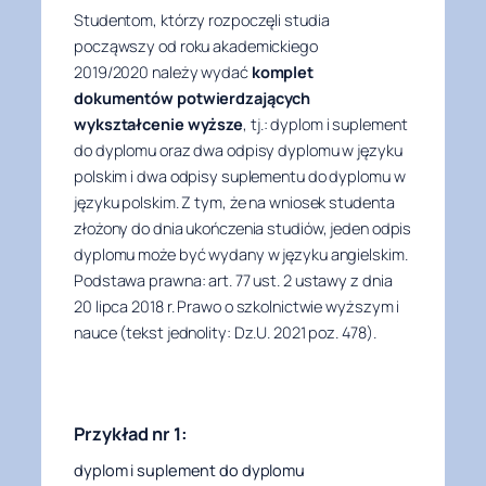
Studentom, którzy rozpoczęli studia
począwszy od roku akademickiego
2019/2020 należy wydać
komplet
dokumentów potwierdzających
wykształcenie wyższe
, tj.: dyplom i suplement
do dyplomu oraz dwa odpisy dyplomu w języku
polskim i dwa odpisy suplementu do dyplomu w
języku polskim. Z tym, że na wniosek studenta
złożony do dnia ukończenia studiów, jeden odpis
dyplomu może być wydany w języku angielskim.
Podstawa prawna: art. 77 ust. 2 ustawy z dnia
20 lipca 2018 r. Prawo o szkolnictwie wyższym i
nauce (tekst jednolity: Dz.U. 2021 poz. 478).
Przykład nr 1:
dyplom i suplement do dyplomu