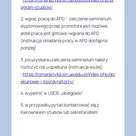
ogram-studiow/
2. wgrać pracę do APD – zaliczenie seminarium
dyplomowego przez promotora jest możliwe,
jeżeli praca jest gotowa i wgrana do APD
(instrukcja składania pracy w APD dostępna
poniżej)
3. po uzyskaniu zaliczenia seminarium należy
rozliczyć rok u opiekuna (instrukcja wyżej)
:
https://romanistyka.wn.uw.edu.pl/index.php/opi
ekunowie-i-koordynatorzy/
4. wypełnić w USOS „obiegówki”
5. w przypadku pytań kontaktować się z
Kierownikiem studiów lub sekretariatem