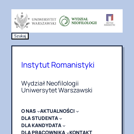
Przejdź
do
treści
S
Szukaj
z
u
k
a
Instytut Romanistyki
j
Wydział Neofilologii
Uniwersytet Warszawski
O NAS
AKTUALNOŚCI
DLA STUDENTA
DLA KANDYDATA
DLA PRACOWNIKA
KONTAKT