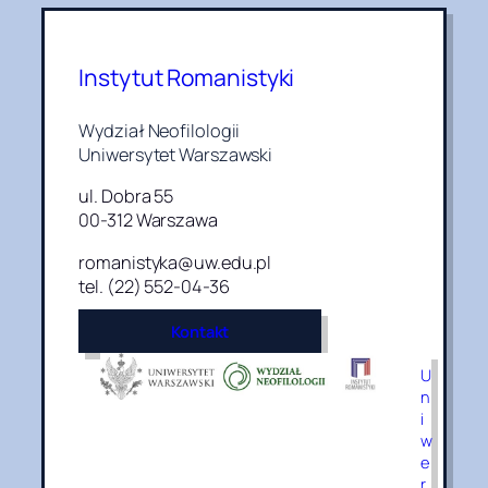
Instytut Romanistyki
Wydział Neofilologii
Uniwersytet Warszawski
ul. Dobra 55
00-312 Warszawa
romanistyka@uw.edu.pl
tel. (22) 552-04-36
Kontakt
U
n
i
w
e
r