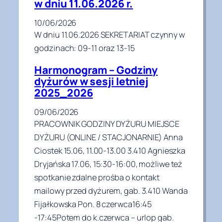
w dniu 11.06.2026 r.
10/06/2026
W dniu 11.06.2026 SEKRETARIAT czynny w
godzinach: 09-11 oraz 13-15
Harmonogram – Godziny
dyżurów w sesji letniej
2025_2026
09/06/2026
PRACOWNIK GODZINY DYŻURU MIEJSCE
DYŻURU (ONLINE / STACJONARNIE) Anna
Ciostek 15.06, 11.00-13.00 3.410 Agnieszka
Dryjańska 17.06, 15:30-16:00, możliwe też
spotkanie zdalne prośba o kontakt
mailowy przed dyżurem, gab. 3.410 Wanda
Fijałkowska Pon. 8 czerwca16:45
-17:45Potem do k.czerwca – urlop gab.