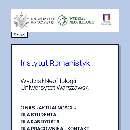
Przejdź
do
treści
S
Szukaj
z
u
k
a
Instytut Romanistyki
j
Wydział Neofilologii
Uniwersytet Warszawski
O NAS
AKTUALNOŚCI
DLA STUDENTA
DLA KANDYDATA
DLA PRACOWNIKA
KONTAKT